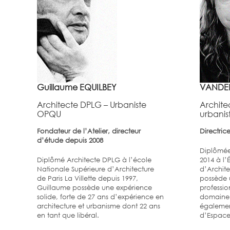
Guillaume EQUILBEY
VANDE
Architecte DPLG – Urbaniste
Archi
OPQU
urbanis
Fondateur de l’Atelier, directeur
Directric
d’étude depuis 2008
Diplômée
Diplômé Architecte DPLG à l’école
2014 à l’
Nationale Supérieure d’Architecture
d’Archite
de Paris La Villette depuis 1997,
possède 
Guillaume possède une expérience
professio
solide, forte de 27 ans d’expérience en
domaine d
architecture et urbanisme dont 22 ans
égalemen
en tant que libéral.
d’Espace