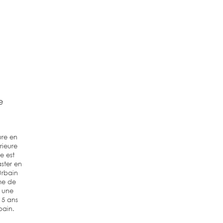
e
ure en
rieure
e est
ster en
Urbain
me de
e une
 5 ans
bain.