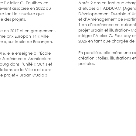
gre l’Atelier G. Equilbey en
Après 2 ans en tant que char
evient associée en 2022 où
d’études à l’ADDUAM (Agen
re tant la structure que
Développement Durable d’U
e des projets.
et d’Aménagement de Martini
1 an d’expérience en autoentr
projet urbain et illustration- M
ne en 2017 et en groupement,
intègre l’Atelier G. Equilbey en 
me prix Europan 14 « Ville
2026 en tant que chargée de 
e », sur le site de Besançon.
En parallèle, elle mène une ac
16, elle enseigne à l’École
création : toiles, illustrations e
 Supérieure d’Architecture
postales.
ourg dans l’unité « Outils et
ations de la Ville » et dans
 de projet « Urban Studio ».