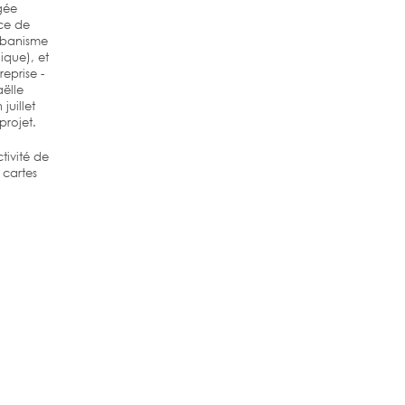
gée
ce de
rbanisme
que), et
eprise -
aëlle
juillet
projet.
tivité de
t cartes