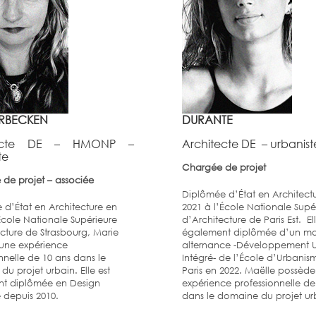
RBECKEN
DURANTE
tecte DE – HMONP –
Architecte DE – urbanist
te
Chargée de projet
e de projet – associée
Diplômée d’État en Architect
 d’État en Architecture en
2021 à l’École Nationale Supé
École Nationale Supérieure
d’Architecture de Paris Est. Ell
cture de Strasbourg, Marie
également diplômée d’un ma
une expérience
alternance -Développement 
nnelle de 10 ans dans le
Intégré- de l’École d’Urbanis
u projet urbain. Elle est
Paris en 2022. Maëlle possèd
t diplômée en Design
expérience professionnelle de
 depuis 2010.
dans le domaine du projet ur