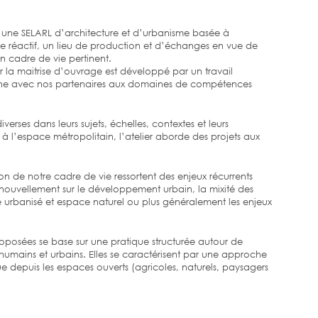
st une SELARL d’architecture et d’urbanisme basée à
dre réactif, un lieu de production et d’échanges en vue de
 cadre de vie pertinent.
ar la maitrise d’ouvrage est développé par un travail
erne avec nos partenaires aux domaines de compétences
iverses dans leurs sujets, échelles, contextes et leurs
 à l’espace métropolitain, l’atelier aborde des projets aux
ion de notre cadre de vie ressortent des enjeux récurrents
ouvellement sur le développement urbain, la mixité des
e urbanisé et espace naturel ou plus généralement les enjeux
roposées se base sur une pratique structurée autour de
 humains et urbains. Elles se caractérisent par une approche
ue depuis les espaces ouverts (agricoles, naturels, paysagers