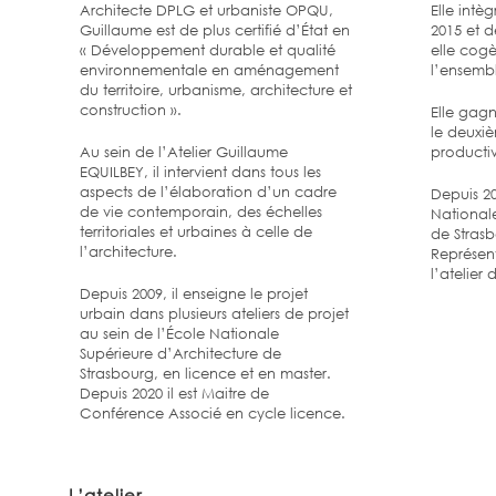
Architecte DPLG et urbaniste OPQU,
Elle intè
Guillaume est de plus certifié d’État en
2015 et d
« Développement durable et qualité
elle cogè
environnementale en aménagement
l’ensembl
du territoire, urbanisme, architecture et
construction ».
Elle gag
le deuxiè
Au sein de l’Atelier Guillaume
productiv
EQUILBEY, il intervient dans tous les
aspects de l’élaboration d’un cadre
Depuis 20
de vie contemporain, des échelles
Nationale
territoriales et urbaines à celle de
de Strasb
l’architecture.
Représent
l’atelier
Depuis 2009, il enseigne le projet
urbain dans plusieurs ateliers de projet
au sein de l’École Nationale
Supérieure d’Architecture de
Strasbourg, en licence et en master.
Depuis 2020 il est Maitre de
Conférence Associé en cycle licence.
L’atelier