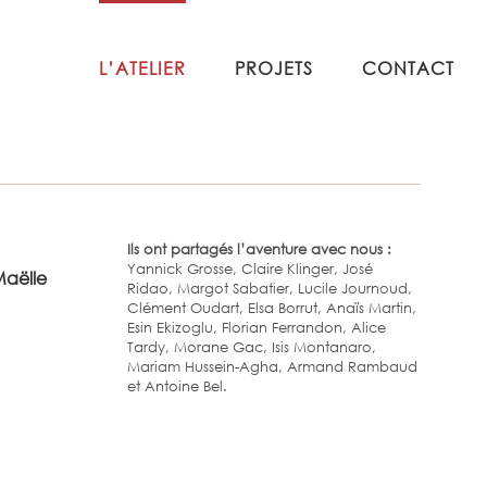
L’ATELIER
PROJETS
CONTACT
Ils ont partagés l’aventure avec nous :
Yannick Grosse, Claire Klinger, José
Maëlle
Ridao, Margot Sabatier, Lucile Journoud,
Clément Oudart, Elsa Borrut, Anaïs Martin,
Esin Ekizoglu, Florian Ferrandon, Alice
Tardy, Morane Gac, Isis Montanaro,
Mariam Hussein-Agha, Armand Rambaud
et Antoine Bel.